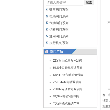
搜索
调节阀门系列
电动阀门系列
气动阀门系列
切断阀门系列
通用阀门系列
执行机构系列
热门产品
ZZY自力式压力控制阀
HLS小口径单座调节阀
D641F46气动衬氟蝶阀
ZAZP/N/M电动调节阀
ZDHM电动套筒调节阀
不锈
塞、
VQ947电动V型球阀
过高
气动薄膜双座调节阀
滑脂