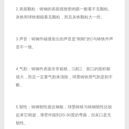
2.表面颗粒：铸钢的表面很致密肉眼一般看不见颗粒。
灰铁和球铁都能看见颗粒，而且灰铁颗粒大一些。
3.声音：铸钢件碰撞发出的声音是“刚刚”的与铸铁件声
音不一致。
4.气割：铸钢件表面非常粗糙，浇口、冒口的面积都
很大，而且一定要气割来清除，球墨铸铁用气割是割不
断。
5.韧性：铸钢韧性接近钢板，球墨铸铁与铸钢韧性比较
起来它稍逊，薄壁件能到20-30度的弯曲，但灰口是无
韧性。