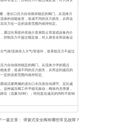
容器和管道上，控制压力不超过规定值，对人身安
能量，使出口压力自动保持稳定的阀门。从流体力
及流体的动能改变，造成不同的压力损失，从而达
阀后压力在一定的误差范围内保持恒定。
时，通过向系统外排放介质来防止管道或设备内介
上，控制压力不超过规定值，对人身安全和设备运
分气体/流体排入大气/管道外，使系统压力不超过
口压力自动保持稳定的阀门。从流体力学的观点
动能改变，造成不同的压力损失，从而达到减压的
在一定的误差范围内保持恒定。
薄膜或活塞两侧的进出口水压差自动调节。定比减
比。这种减压阀工作平稳无振动；阀体内无弹簧，
静压（流量为0时）；特别是在减压的同时不影响
下一篇文章：
弹簧式安全阀有哪些常见故障？