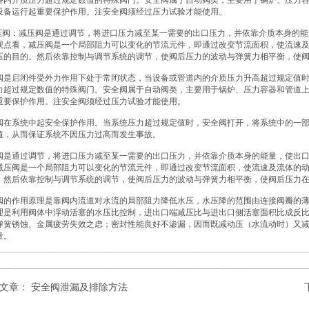
备内介质压力超过规定数值的特殊阀门。安全阀属于自动阀类，主要用于锅炉、压力
设备运行起重要保护作用。注安全阀须经过压力试验才能使用。
减压阀：减压阀是通过调节，将进口压力减至某一需要的出口压力，并依靠介质本身的
观点看，减压阀是一个局部阻力可以变化的节流元件，即通过改变节流面积，使流速
压的目的。然后依靠控制与调节系统的调节，使阀后压力的波动与弹簧力相平衡，使
阀是启闭件受外力作用下处于常闭状态，当设备或管道内的介质压力升高超过规定值
力超过规定数值的特殊阀门。安全阀属于自动阀类，主要用于锅炉、压力容器和管道
重要保护作用。注安全阀须经过压力试验才能使用。
阀在系统中起安全保护作用。当系统压力超过规定值时，安全阀打开，将系统中的一部
值，从而保证系统不因压力过高而发生事故。
阀是通过调节，将进口压力减至某一需要的出口压力，并依靠介质本身的能量，使出
减压阀是一个局部阻力可以变化的节流元件，即通过改变节流面积，使流速及流体的
。然后依靠控制与调节系统的调节，使阀后压力的波动与弹簧力相平衡，使阀后压力
阀的作用原理是靠阀内流道对水流的局部阻力降低水压，水压降的范围由连接阀瓣的
理是利用阀体中浮动活塞的水压比控制，进出口端减压比与进出口侧活塞面积比成反
弹簧锈蚀、金属疲劳失效之虑；密封性能良好不渗漏，因而既减动压（水流动时）又减
量。
篇文章：
安全阀泄漏及排除方法