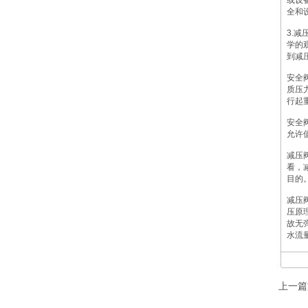
或设
全和
3.
学的
到减
安全
质压
行起
安全
允许
减压
看，
目的
减压
压原
故无
水流
上一