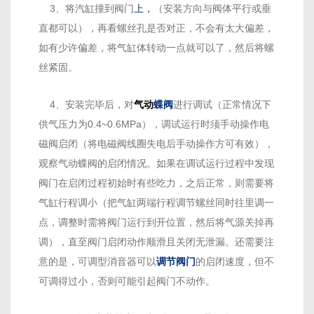
3、将汽缸撞到阀门
上，
（安装方向与阀体平行或垂
直都可以），再看螺丝孔是否对正，不会有太大偏差，
如有少许偏差，将气缸体转动一点就可以了，然后将螺
丝紧固。
4、安装完毕后，对
气动
蝶阀
进行调试（正常情况下
供气压力为0.4~0.6MPa），调试运行时须手动操作电
磁阀启闭（将电磁阀线圈失电后手动操作方可有效），
观察气动蝶阀的启闭情况。如果在调试运行过程中发现
阀门在启闭过程初始时有些吃力，之后正常，则需要将
气缸行程调小（把气缸两端行程调节螺丝同时往里调一
点，调整时需将阀门运行到开位置，然后将气源关掉再
调），直至阀门启闭动作顺滑且关闭无泄漏。还需要注
意的是，可调型消音器可以
调节阀
门
的启闭速度，但不
可调得过小，否则可能引起阀门不动作。