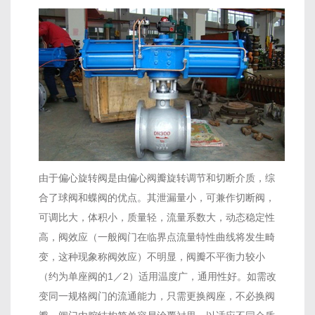
由于偏心旋转阀是由偏心阀瓣旋转调节和切断介质，综
合了球阀和蝶阀的优点。其泄漏量小，可兼作切断阀，
可调比大，体积小，质量轻，流量系数大，动态稳定性
高，阀效应（一般阀门在临界点流量特性曲线将发生畸
变，这种现象称阀效应）不明显，阀瓣不平衡力较小
（约为单座阀的1／2）适用温度广，通用性好。如需改
变同一规格阀门的流通能力，只需更换阀座，不必换阀