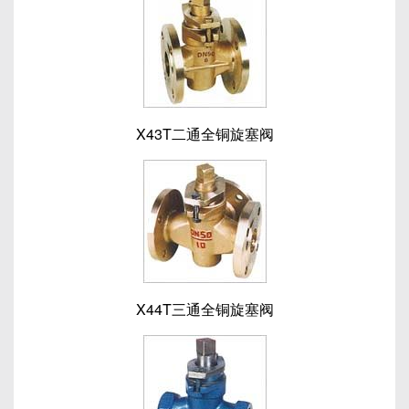
X43T二通全铜旋塞阀
X44T三通全铜旋塞阀