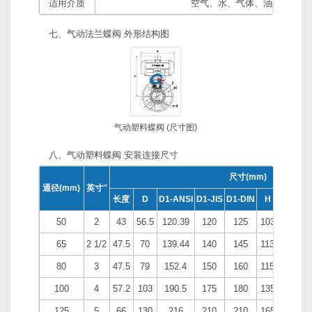
适用介质
空气、水、气体、油品等
七、气动法兰蝶阀 外形结构图
气动塑料蝶阀 (尺寸图)
八、气动塑料蝶阀 安装连接尺寸
尺寸(mm)
通径(mm)
英寸″
长度
D
D1-ANSI
D1-JIS
D1-DIN
H
N-d-AN
50
2
43
56.5
120.39
120
125
103
4-19
65
2 1/2
47.5
70
139.44
140
145
113
4-19
80
3
47.5
79
152.4
150
160
115
4-19
100
4
57.2
103
190.5
175
180
135
8-19
125
5
66
130
216
210
210
165
8-22