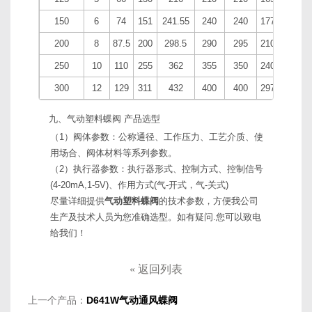
150
6
74
151
241.55
240
240
177
8-22
200
8
87.5
200
298.5
290
295
210
8-22
250
10
110
255
362
355
350
240
12-25
300
12
129
311
432
400
400
297
12-25
九、气动塑料蝶阀 产品选型
（1）阀体参数：公称通径、工作压力、工艺介质、使
用场合、阀体材料等系列参数。
（2）执行器参数：执行器形式、控制方式、控制信号
(4-20mA,1-5V)、作用方式(气-开式，气-关式)
尽量详细提供
气动塑料蝶阀
的技术参数，方便我公司
生产及技术人员为您准确选型。如有疑问.您可以致电
给我们！
«
返回列表
上一个产品：
D641W气动通风蝶阀