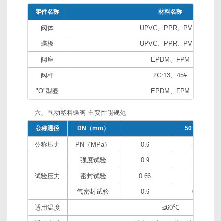
零件名称
材料名称
阀体
UPVC、PPR、PVDF
蝶板
UPVC、PPR、PVDF
阀座
EPDM、FPM
阀杆
2Cr13、45#
"O"型圈
EPDM、FPM
六、气动塑料蝶阀 主要性能规范
公称通径
DN（mm）
50～300
公称压力
PN（MPa）
0.6
1.0
强度试验
0.9
1.5
试验压力
密封试验
0.66
1.1
气密封试验
0.6
0.6
适用温度
≤60℃