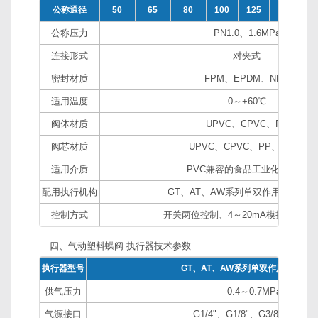
公称通径
50
65
80
100
125
150
2
公称压力
PN1.0、1.6MPa
连接形式
对夹式
密封材质
FPM、EPDM、NBR
适用温度
0～+60℃
阀体材质
UPVC、CPVC、PP
阀芯材质
UPVC、CPVC、PP、PTFE
适用介质
PVC兼容的食品工业化学溶剂
配用执行机构
GT、AT、AW系列单双作用气动执行
控制方式
开关两位控制、4～20mA模拟量信号
四、气动塑料蝶阀 执行器技术参数
执行器型号
GT、AT、AW系列单双作用气动执
供气压力
0.4～0.7MPa
气源接口
G1/4"、G1/8"、G3/8"、G1/2"