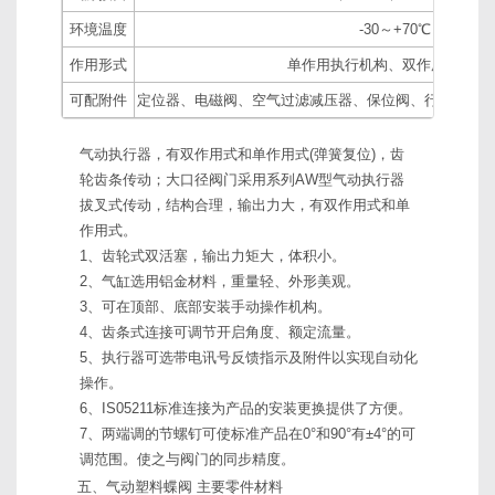
环境温度
-30～+70℃
作用形式
单作用执行机构、双作用执行机
可配附件
定位器、电磁阀、空气过滤减压器、保位阀、行程开关
气动执行器，有双作用式和单作用式(弹簧复位)，齿
轮齿条传动；大口径阀门采用系列AW型气动执行器
拔叉式传动，结构合理，输出力大，有双作用式和单
作用式。
1、齿轮式双活塞，输出力矩大，体积小。
2、气缸选用铝金材料，重量轻、外形美观。
3、可在顶部、底部安装手动操作机构。
4、齿条式连接可调节开启角度、额定流量。
5、执行器可选带电讯号反馈指示及附件以实现自动化
操作。
6、IS05211标准连接为产品的安装更换提供了方便。
7、两端调的节螺钉可使标准产品在0°和90°有±4°的可
调范围。使之与阀门的同步精度。
五、气动塑料蝶阀 主要零件材料