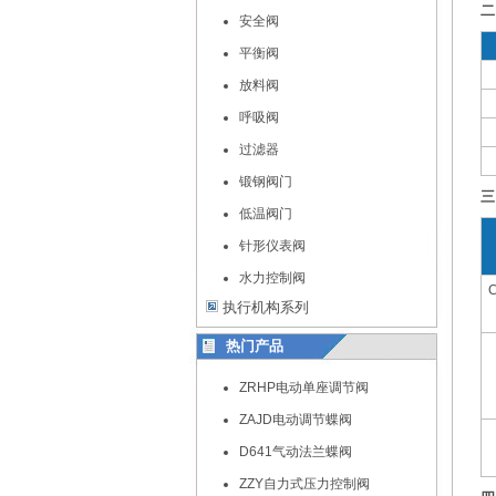
二
安全阀
平衡阀
放料阀
呼吸阀
过滤器
锻钢阀门
三
低温阀门
针形仪表阀
水力控制阀
C
执行机构系列
热门产品
ZRHP电动单座调节阀
ZAJD电动调节蝶阀
D641气动法兰蝶阀
ZZY自力式压力控制阀