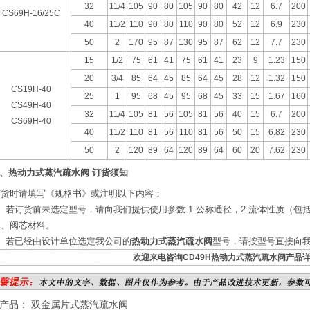
32
11/4
105
90
80
105
90
80
42
12
6.7
200
CS69H-16/25C
40
11/2
110
90
80
110
90
80
52
12
6.9
230
50
2
170
95
87
130
95
87
62
12
7.7
230
15
1/2
75
61
41
75
61
41
23
9
1.23
150
20
3/4
85
64
45
85
64
45
28
12
1.32
150
CS19H-40
25
1
95
68
45
95
68
45
33
15
1.67
160
CS49H-40
32
11/4
105
81
56
105
81
56
40
15
6.7
200
CS69H-40
40
11/2
110
81
56
110
81
56
50
15
6.82
230
50
2
120
89
64
120
89
64
60
20
7.62
230
、热动力式蒸汽疏水阀 订货须知
订货时请填写《规格书》或注明以下内容：
、若订货前未选定型号，请向我们提供使用参数:1.公称通径，2.流体性质（包
体、阀芯材料。
2、若已经由设计单位选定我公司的
热动力式蒸汽疏水阀
型号，请按型号直接向
欢迎来电咨询CD49H热动力式蒸汽疏水阀产品详
个产品：
双金属片式蒸汽疏水阀