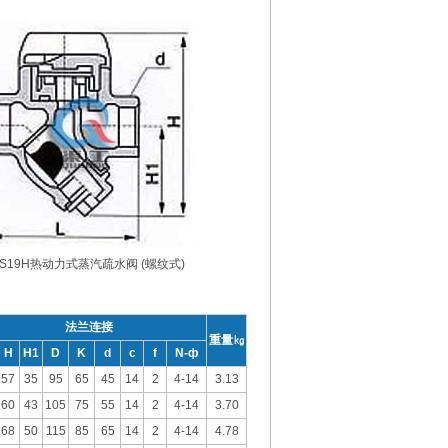
S19H热动力式蒸汽疏水阀 (螺纹式)
法兰连接
重量㎏
H
H1
D
K
d
c
f
N-ф
57
35
95
65
45
14
2
4-14
3.13
60
43
105
75
55
14
2
4-14
3.70
68
50
115
85
65
14
2
4-14
4.78