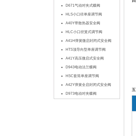
四
D671气动对夹式蝶阀
HLS小口径单座调节阀
A40Y带散热器安全阀
HLC小口径笼式调节阀
A41H弹簧微启封闭式安全阀
HTS顶导向型单座调节阀
A41Y高压微启式安全阀
D943电动法兰蝶阀
HSC套筒单座调节阀
A42Y弹簧全启封闭式安全阀
五
D973电动对夹蝶阀