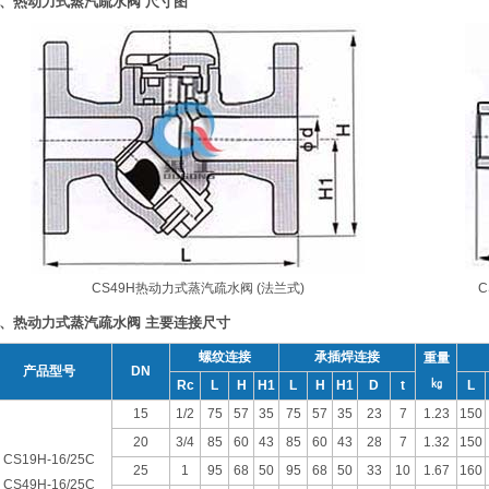
、热动力式蒸汽疏水阀 尺寸图
CS49H热动力式蒸汽疏水阀 (法兰式)
C
、热动力式蒸汽疏水阀 主要连接尺寸
螺纹连接
承插焊连接
重量
产品型号
DN
㎏
Rc
L
H
H1
L
H
H1
D
t
L
15
1/2
75
57
35
75
57
35
23
7
1.23
150
20
3/4
85
60
43
85
60
43
28
7
1.32
150
CS19H-16/25C
25
1
95
68
50
95
68
50
33
10
1.67
160
CS49H-16/25C