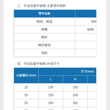
三、手动流量平衡阀 主要零件材料
零件名称
材质
阀体、阀盖
铸铁、铸钢
阀瓣
碳钢、铬不锈钢
阀杆
不锈
阀杆螺母
黄铜
填料
膨胀石
四、手动流量平衡阀 外形尺寸
尺寸(mm)
公称通径 (mm)
L
H
H1
15
130
150
160
20
150
160
170
25
160
182
197