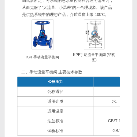
调试后所定，将系统的总水量控制在合理的范围内，
从而克服了“大流量、小温差”的不合理现象。该产品
是供热系统中的理想产品，介质温度上限 100℃。
KPF手动流量平衡阀 (结构
KPF手动流量平衡阀
图)
二、手动流量平衡阀 主要技术参数
公称压力
1.0、1.6
公称通径
15～60
适用介质
水、油等非腐
适用温度
0～10
法兰标准
GB/T 17241.6、
试验标准
GB/T 13927