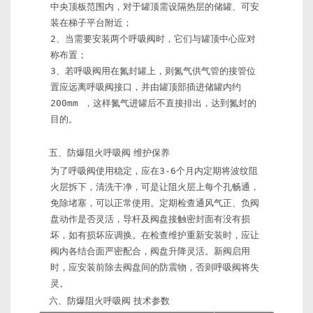
中央顶板范围内，对于罐顶需设隔热层的储罐、可安
装在梯子平台附近；
2、当需要安装两个呼吸阀时，它们与罐顶中心应对
称布置；
3、若呼吸阀用在氮封罐上，则氮气供气管的接管位
置应远离呼吸阀接口，并由罐顶部插进储罐内约 
200mm ，这样氮气进罐后不直接排出，达到氮封的
目的。
五、防爆阻火呼吸阀 维护保养
为了呼吸阀使用稳定，应在3-6个月内定期将波纹阻
火层拆下，清洗干净，可是让阻火层上每个孔畅通，
免除堵塞，可以正常使用。定期检查通风气正、负阀
盘动作是否灵活，导杆及阀盘接触密封面有没有损
坏，如有损坏应调换。在检查维护重新安装时，应让
阀内各结合面严密配合，阀盘升降灵活。新阀启用
时，应安装前除去阀盘间的防震物，否则呼吸阀将失
灵。
六、防爆阻火呼吸阀 技术参数