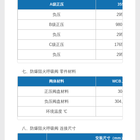
A级正压
355Pa (36
负压
295Pa (30
B级正压
980Pa (10
负压
295Pa (30
C级正压
1765Pa (18
负压
295Pa (30
七、防爆阻火呼吸阀 零件材料
阀体材料
WCB、304、3
正压阀盘材料
304、316
负压阀盘材料
304、316、
环境温度 ℃
-30~6
八、防爆阻火呼吸阀 连接尺寸
安装尺寸（mm）