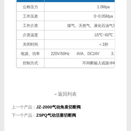
公称压力
1.0Mpa
工作压差
0~0.05Mpa
工作介质
煤气、天然气、液化石油气等无腐蚀
介质温度
-15℃~60℃
关闭时间
＜1秒
电源、功率
220V/50Hz 4VA、DC24V 3.4VA、
控制方式
不间断输入或脉冲电磁力
«
返回列表
上一个产品：
JZ-2000气动角座切断阀
下一个产品：
ZSPQ气动活塞切断阀