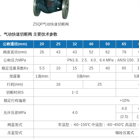
ZSQP气动快速切断阀
、气动快速切断阀 主要技术参数
公称通径(mm)
20
25
32
40
50
65
阀座直径(mm)
26
43
43
52
62
79
公称压力MPa
PN1.6、2.5、4.0、6.4 MPa；ANSI 150、
额定流量系数Kv
5.5
10
15
25
40
65
泄露量
1滴/min
3滴/min
5滴
行程(mm)
16
25
切断时间S
1~2
额定行程偏差
+10%
4.0
允许压差MPa
4.0
(2.5)
(
阀盖形式
常温型：-60~150℃ 中温型：-60~450℃ 高温型：-
压盖型式
螺栓压紧式