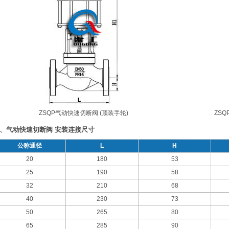
ZSQP气动快速切断阀 (顶装手轮)
ZS
、气动快速切断阀 安装连接尺寸
公称通径
L
H
20
180
53
25
190
58
32
210
68
40
230
73
50
265
80
65
285
90