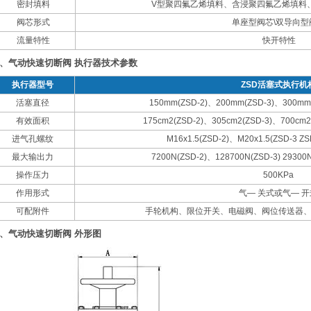
密封填料
V型聚四氟乙烯填料、含浸聚四氟乙烯填料
阀芯形式
单座型阀芯\双导向型
流量特性
快开特性
、气动快速切断阀 执行器技术参数
执行器型号
ZSD活塞式执行机
活塞直径
150mm(ZSD-2)、200mm(ZSD-3)、300mm
有效面积
175cm2(ZSD-2)、305cm2(ZSD-3)、700cm2
进气孔螺纹
M16x1.5(ZSD-2)、M20x1.5(ZSD-3 ZS
最大输出力
7200N(ZSD-2)、128700N(ZSD-3) 29300N
操作压力
500KPa
作用形式
气— 关式或气— 开
可配附件
手轮机构、限位开关、电磁阀、阀位传送器
、气动快速切断阀 外形图