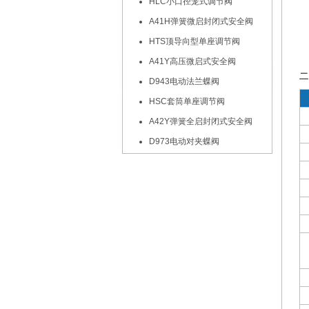
HLC小口径笼式调节阀
A41H弹簧微启封闭式安全阀
HTS顶导向型单座调节阀
A41Y高压微启式安全阀
二
D943电动法兰蝶阀
HSC套筒单座调节阀
A42Y弹簧全启封闭式安全阀
D973电动对夹蝶阀