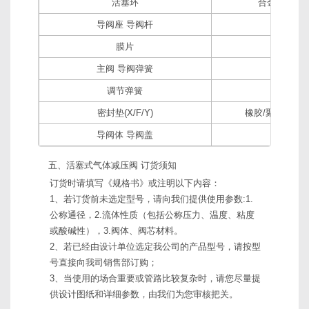
活塞环
合金铸铁/对
导阀座 导阀杆
2Cr13/3
膜片
1Cr18Ni
主阀 导阀弹簧
50CrV
调节弹簧
60Si2
密封垫(X/F/Y)
橡胶/聚四氟乙
导阀体 导阀盖
25/304
五、活塞式气体减压阀 订货须知
订货时请填写《规格书》或注明以下内容：
1、若订货前未选定型号，请向我们提供使用参数:1.
公称通径，2.流体性质（包括公称压力、温度、粘度
或酸碱性），3.阀体、阀芯材料。
2、若已经由设计单位选定我公司的产品型号，请按型
号直接向我司销售部订购；
3、当使用的场合重要或管路比较复杂时，请您尽量提
供设计图纸和详细参数，由我们为您审核把关。