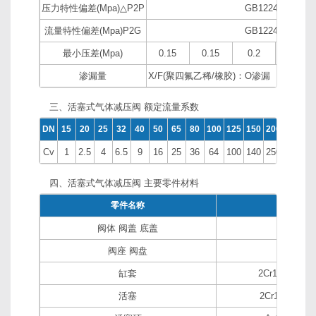
压力特性偏差(Mpa)△P2P
GB12246-1989
流量特性偏差(Mpa)P2G
GB12246-1989
最小压差(Mpa)
0.15
0.15
0.2
0.4
渗漏量
三、活塞式气体减压阀 额定流量系数
DN
15
20
25
32
40
50
65
80
100
125
150
200
250
30
Cv
1
2.5
4
6.5
9
16
25
36
64
100
140
250
400
57
四、活塞式气体减压阀 主要零件材料
零件名称
零件材
阀体 阀盖 底盖
WCB/FC
阀座 阀盘
2Cr13/3
缸套
2Cr13/25(镀硬
活塞
2Cr13/铜合