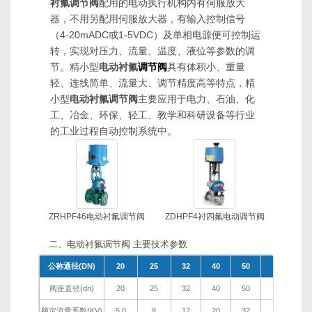
衬氟调节阀
配用的电动执行机构内有伺服放大
器，不用另配用伺服放大器，有输入控制信号
（4-20mADC或1-5VDC）及单相电源便可控制运
转，实现对压力、流量、温度、液位等参数的调
节。精小型
电动衬氟
调节阀
具有体积小、重量
轻、连线简单、流量大、调节精度高等特点，精
小型
电动衬氟调节阀
主要应用于电力、石油、化
工、冶金、环保、轻工、教学和科研设备等行业
的工业过程自动控制系统中。
ZRHPF46电动衬氟调节阀
ZDHPF4衬四氟电动调节阀
二、电动衬氟调节阀 主要技术参数
公称通径(DN)
20
25
32
40
50
65
8
阀座直径(dn)
20
25
32
40
50
65
8
额定流量系数(KV)
5.0
8
12
20
32
50
7