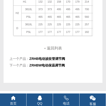
H1
132
132
158
170
179
214
221
2
3810L
373
373
495
495
495
700
700
7
H2
PSL
465
465
465
465
465
560
560
5
3810L
225
225
225
225
225
257
257
2
D
PSL
177
177
177
177
177
182
182
1
«
返回列表
上一个产品：
ZRHB电动波纹管调节阀
下一个产品：
ZRHBW电动保温调节阀
首页
QQ
电话
客服