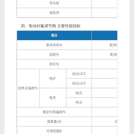
导向套
304衬F4
波纹管
不锈钢+F
四、电动衬氟调节阀 主要性能指标
项目
指标值
基本误差%
配3810L±2.5； 
回差%
配381L ±2.0； 
死区%
1.0
始点±2.5
终点±2.
电开
始点±2.5
终点±2.
始终点偏差%
始点
±2.5
电关
终点
±2.5
额定行程偏差%
≤2.5
泄露量L/h
0.01%×阀
可调范围R
30：1