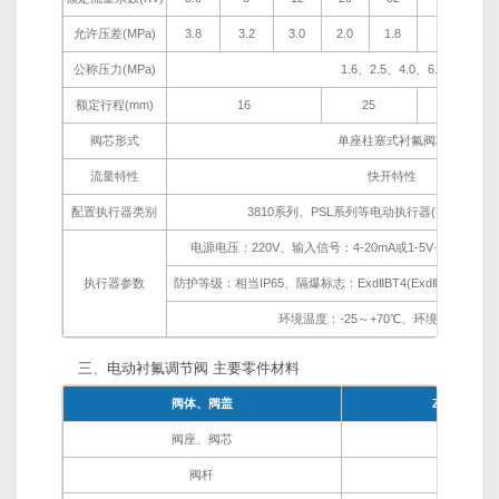
允许压差(MPa)
3.8
3.2
3.0
2.0
1.8
1.5
1.
公称压力(MPa)
1.6、2.5、4.0、6.4
额定行程(mm)
16
25
4
阀芯形式
单座柱塞式衬氟阀芯
流量特性
快开特性
配置执行器类别
3810系列、PSL系列等电动执行器(客户指定品
电源电压：220V、输入信号：4-20mA或1-5V·DC、输出信
执行器参数
防护等级：相当IP65、隔爆标志：ExdⅡBT4(ExdⅡBT6特
环境温度：-25～+70℃、环境湿度：≤95
三、电动衬氟调节阀 主要零件材料
阀体、阀盖
ZG230-450
阀座、阀芯
304衬F4
阀杆
304衬F4