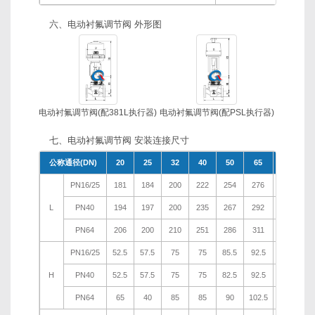
六、电动衬氟调节阀 外形图
电动衬氟调节阀(配381L执行器)
电动衬氟调节阀(配PSL执行器)
七、电动衬氟调节阀 安装连接尺寸
公称通径(DN)
20
25
32
40
50
65
80
1
PN16/25
181
184
200
222
254
276
298
3
L
PN40
194
197
200
235
267
292
317
3
PN64
206
200
210
251
286
311
337
3
PN16/25
52.5
57.5
75
75
85.5
92.5
100
1
H
PN40
52.5
57.5
75
75
82.5
92.5
100
1
PN64
65
40
85
85
90
102.5
107.5
1