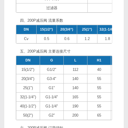
过滤器
不锈
四、200P减压阀 流量系数
DN
15(1/2“)
20(3/4“)
25(1“)
32(1-1/4“)
40(1-
Cv
0.5
0.6
1.2
1.8
3
五、200P减压阀 主要连接尺寸
DN
G
L
H1
H
15(1/2")
G1/2"
112
40
150
20(3/4")
G3-4"
140
55
190
25(1")
G1"
140
55
195
32(1-1/4")
G1-1/4"
165
55
212
40(1-1/2")
G1-1/4"
190
55
215
50(2")
G2"
200
65
265
六、200P减压阀 订货须知