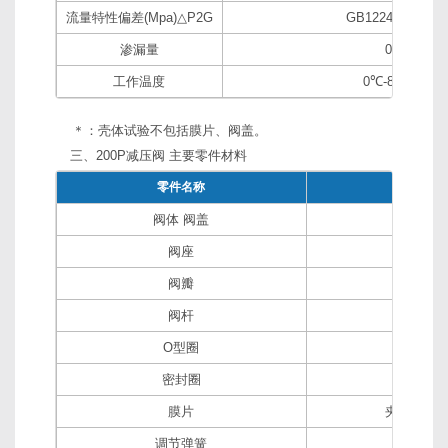
流量特性偏差(Mpa)△P2G
GB12246-1989
渗漏量
0
工作温度
0℃-80℃
＊：壳体试验不包括膜片、阀盖。
三、200P减压阀 主要零件材料
零件名称
零件材
阀体 阀盖
铜合
阀座
H62
阀瓣
H62
阀杆
H62
O型圈
丁腈橡
密封圈
丁腈橡
膜片
夹织物丁
调节弹簧
60Si2