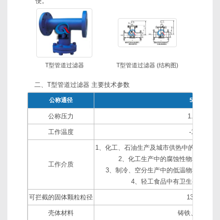
便。
T型管道过滤器
T型管道过滤器 (结构图)
二、T型管道过滤器 主要技术参数
公称通径
50～300m
公称压力
1.0～4.0M
工作温度
-196～400
1、化工、石油生产及城市供热中的弱腐蚀性
2、化工生产中的腐蚀性物料。如纯
工作介质
3、制冷、空分生产中的低温物料。如液
4、轻工食品中有卫生要求的物
可拦截的固体颗粒粒径
131～2032
壳体材料
铸铁、碳钢、