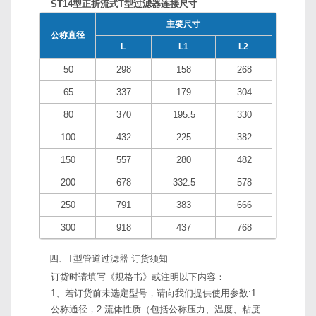
ST14型正折流式T型过滤器连接尺寸
主要尺寸
公称直径
排放□“B
L
L1
L2
50
298
158
268
65
337
179
304
80
370
195.5
330
100
432
225
382
R1/2"
150
557
280
482
200
678
332.5
578
250
791
383
666
300
918
437
768
四、T型管道过滤器 订货须知
订货时请填写《规格书》或注明以下内容：
1、若订货前未选定型号，请向我们提供使用参数:1.
公称通径，2.流体性质（包括公称压力、温度、粘度