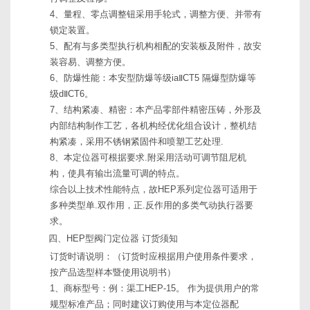
4、量程、零点调整钮采用手轮式，调整方便、并带有
锁定装置。
5、配有与多类型执行机构相配的安装板及附件，故安
装容易、调整方便。
6、防爆性能：本安型防爆等级iaⅡCT5 隔爆型防爆等
级dⅡCT6。
7、结构紧凑、精密：本产品零部件精密压铸，外形及
内部结构制作工艺，各机构经优化组合设计，整机结
构紧凑，采用不锈钢紧固件和喷塑工艺处理.
8、本定位器可根据要求.附采用活动可调节阻尼机
构，使具有输出流量可调的特点。
综合以上技术性能特点，故HEP系列定位器可适用于
多种类型单.双作用，正.反作用的多类气动执行器要
求。
四、HEP型阀门定位器 订货须知
订货时请说明：（订货时应根据用户使用条件要求，
按产品选型样本暨使用说明书）
1、商标型号：例：渠工HEP-15。 作为提供用户的常
规型标准产品；同时建议订购使用与本定位器配