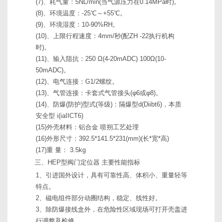
(7)、耗气量：5NL/min(当气源压力在0.14MPa时)。
(8)、环境温度：-25℃～+55℃。
(9)、环境湿度：10-90%RH。
(10)、上限行程速度：4mm/秒(配ZH -22执行机构
时)。
(11)、输入阻抗：250 Ω(4-20mADC) 100Ω(10-
50mADC)。
(12)、电气连接：G1/2螺纹。
(13)、气管连接：卡套式气管接头(φ6或φ8)。
(14)、防爆(防护)型式(等级)：隔爆型d(Diibt6)，本质
安全型 i(iaIICT6)
(15)外壳材料：铝合金 喷朔工艺处理
(16)外形尺寸：392.5*141.5*231(mm)(长*宽*高)
(17)重 量： 3.5kg
三、HEP型阀门定位器 主要性能指标
1、引进国外设计，具有可靠性高、体积小、重量轻等
特点。
2、磁电组件部分动圈结构，稳定、线性好。
3、除防爆接线盒外，在危险性区域现场可打开壳盖进
行调整及检修。